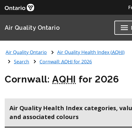
F
Air Quality Ontario
Air Quality Ontario
Air Quality Health Index (
AQHI
)
Search
Cornwall:
AQHI
for 2026
Cornwall:
AQHI
for 2026
Air Quality Health Index categories, val
and associated colours