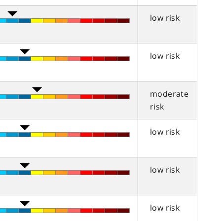
low risk
low risk
moderate
risk
low risk
low risk
low risk