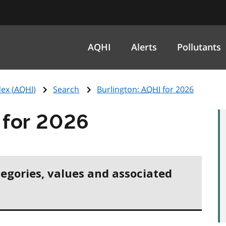
AQHI
Alerts
Pollutants
ex (
AQHI
)
Search
Burlington:
AQHI
for 2026
for 2026
tegories, values and associated