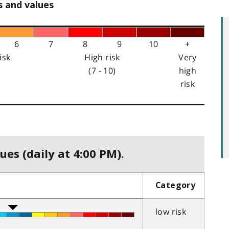
s and values
6
7
8
9
10
+
isk
High risk
Very
(7 - 10)
high
risk
ues (daily at 4:00 PM).
Category
low risk