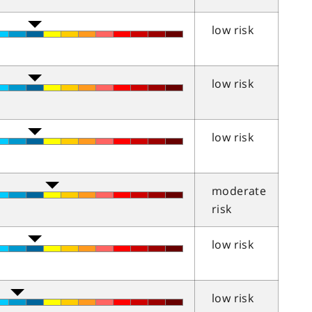
low risk
low risk
low risk
moderate
risk
low risk
low risk