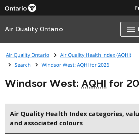
F
Air Quality Ontario
Air Quality Ontario
Air Quality Health Index (
AQHI
)
Search
Windsor West:
AQHI
for 2026
Windsor West:
AQHI
for 2
Air Quality Health Index categories, val
and associated colours